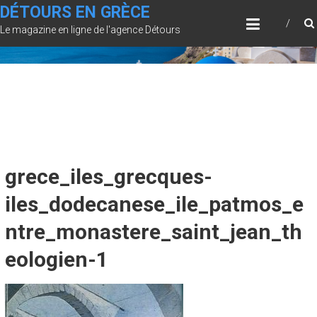
Skip
DÉTOURS EN GRÈCE
to
Le magazine en ligne de l'agence Détours
content
grece_iles_grecques-
iles_dodecanese_ile_patmos_e
ntre_monastere_saint_jean_th
eologien-1