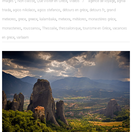
,
,
,
,
images !
Non classé
Que visiter en Grèce
Vidéos
agence de voyage
aghia
,
,
,
,
,
triada
agios nikolaos
agios stefanos
détours en grèce
detours.fr
grand
,
,
,
,
,
,
,
meteores
grece
greece
kalambaka
meteora
météores
monastères grèce
,
,
,
,
,
monasteries
roussanou
Thessalie
thessalonique
tourisme en Grèce
vacances
,
en grece
varlaam