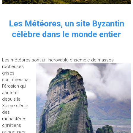
Les Météores, un site Byzantin
célèbre dans le monde entier
Les météores sont un incroyable ensemble de masses
rocheuses
grises
sculptées par
l’érosion qui
abritent
depuis le
XIeme siècle
des
monastères
chrétiens
orthodoxes.