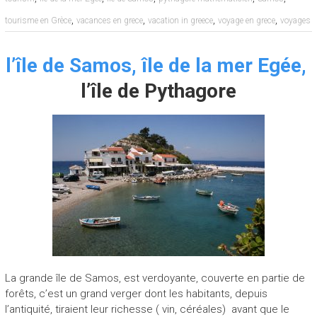
,
,
,
,
tourisme en Grèce
vacances en grece
vacation in greece
voyage en grece
voyages
l’île de Samos, île de la mer Egée,
l’île de Pythagore
La grande île de Samos, est verdoyante, couverte en partie de
forêts, c’est un grand verger dont les habitants, depuis
l’antiquité, tiraient leur richesse ( vin, céréales) avant que le