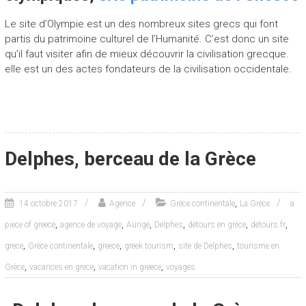
Le site d’Olympie est un des nombreux sites grecs qui font
partis du patrimoine culturel de l’Humanité. C’est donc un site
qu’il faut visiter afin de mieux découvrir la civilisation grecque.
elle est un des actes fondateurs de la civilisation occidentale.
Delphes, berceau de la Grèce
,
14 octobre 2017
Agence
Grèce continentale
La Grèce
a
,
,
,
,
,
,
piece of greece
agence de voyage
Aurige
Delphes
détours en grèce
detours.fr
,
,
,
,
,
grece
Grèce continentale
greece
greek tourism
site de Delphes
tourisme en
,
,
,
Grèce
vacances en grece
vacation in greece
voyages