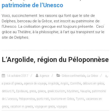
patrimoine de l’Unesco
Voici, succinctement les raisons qui font que le site de
Delphes, berceau de la Grèce, est inscrit au patrimoine de
l’Unesco. La civilisation grecque est toujours présente. Ceci
grâce au Théâtre, à la philosophie, à l’art qui transpirent sur le
site de Delphes.
L’Argolide, région du Péloponnèse
,
,
14 octobre 2017
Agence
Grèce continentale
La Grèce
a
,
,
,
,
,
,
a piece of greece
agence de voyage
Argolide
Argos
Corinthe
détours en grèce
,
,
,
,
,
,
,
detours.fr
Epidaure
grece
greece
greek tourism
Mycènes
Nauplie
patrimoine
,
,
,
,
,
de L'unesco
Peloponnèse
porto Heli
tourisme en Grèce
Tyrins
vacances en
,
,
,
grece
vacation in greece
voyage en grece
voyages