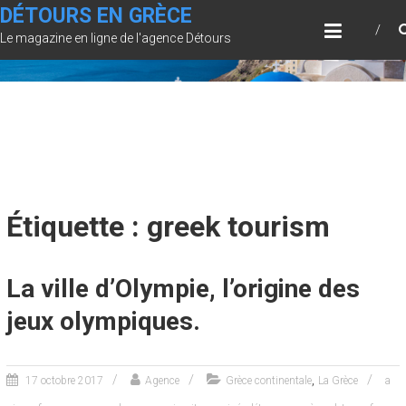
Skip
DÉTOURS EN GRÈCE
to
Le magazine en ligne de l'agence Détours
content
Étiquette : greek tourism
La ville d’Olympie, l’origine des
jeux olympiques.
,
17 octobre 2017
Agence
Grèce continentale
La Grèce
a