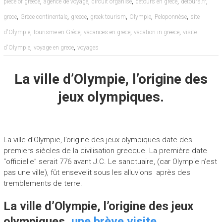
,
,
,
,
,
piece of greece
agence de voyage
circuit organisé
détours en grèce
detours.fr
,
,
,
,
,
,
grece
Grèce continentale
greece
greek tourism
Olympie
Peloponnèse
site
,
,
,
,
d'Olympie
tourisme en Grèce
vacances en grece
vacation in greece
visite
,
,
d'Olympie
voyage en grece
voyages
La ville d’Olympie, l’origine des
jeux olympiques.
La ville d’Olympie, l’origine des jeux olympiques date des
premiers siècles de la civilisation grecque. La première date
“officielle” serait 776 avant J.C. Le sanctuaire, (car Olympie n’est
pas une ville), fût ensevelit sous les alluvions après des
tremblements de terre.
La ville d’Olympie, l’origine des jeux
olympiques,
une brève visite