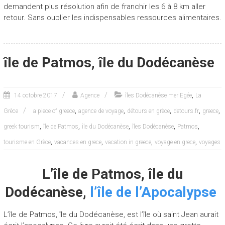
demandent plus résolution afin de franchir les 6 à 8 km aller
retour. Sans oublier les indispensables ressources alimentaires.
île de Patmos, île du Dodécanèse
,
14 octobre 2017
Agence
îles Dodécanèse mer Egée
La
,
,
,
,
,
Grèce
a piece of greece
agence de voyage
détours en grèce
detours.fr
greece
,
,
,
,
,
greek tourism
île de Patmos
île du Dodécanèse
îles Dodécanèse
Patmos
,
,
,
,
tourisme en Grèce
vacances en grece
vacation in greece
voyage en grece
voyages
L’île de Patmos, île du
Dodécanèse,
l’île de l’Apocalypse
L’île de Patmos, île du Dodécanèse, est l’île où saint Jean aurait