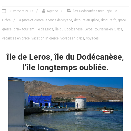
,
13 octobre 2017
Agence
îles Dodécanèse mer Egée
La
,
,
,
,
,
Grèce
a piece of greece
agence de voyage
détours en grèce
detours.fr
grece
,
,
,
,
,
,
greece
greek tourism
île de Leros
île du Dodécanèse
Leros
tourisme en Grèce
,
,
,
vacances en grece
vacation in greece
voyage en grece
voyages
île de Leros, île du Dodécanèse,
l’île longtemps oubliée.