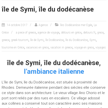
île de Symi, île du dodécanèse
,
14 octobre 2017
Agence
îles Dodécanèse mer Egée
La
,
,
,
,
,
Grèce
a piece of greece
agence de voyage
détours en grèce
detours.fr
grece
,
,
,
,
,
,
greece
greek tourism
île de Symi
île Dodécanèse
île du Dodécanèse
Symi
,
,
,
,
tourisme en Grèce
vacances en grece
vacation in greece
voyage en grece
voyages
île de Symi, île du dodécanèse,
l’ambiance italienne
L’île de Symi, île du Dodécanèse, est située à proximité de
Rhodes. Demeurée italienne pendant des siècles elle conserve
ce style dans son architecture. Le vieux village Ano Chorio et le
port sont reliés par des rues en escaliers. Ce village adossé
aux collines a conservé tout son caractère avec ses maisons