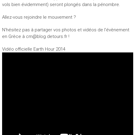
vols bien évidemment) seront plongés dans la pénombre.
Allez-vous rejoindre le mouvement ?
N’hésitez pas à partager vos photos et vidéos de l’évènement
en Grèce à cm@blog.detours.fr !
Vidéo officielle Earth Hour 2014