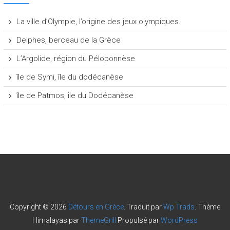
La ville d’Olympie, l’origine des jeux olympiques.
Delphes, berceau de la Grèce
L’Argolide, région du Péloponnèse
île de Symi, île du dodécanèse
île de Patmos, île du Dodécanèse
Copyright © 2026
Détours en Grèce
. Traduit par
Wp Trads
. Thème
Himalayas par
ThemeGrill
Propulsé par
WordPress