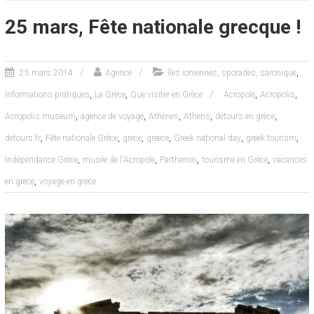
25 mars, Fête nationale grecque !
,
25 mars 2014
Agence
îles ioniennes, sporades, saronique
,
,
,
,
Informations pratiques
La Grèce
Que visiter en Grèce
Acropole
Acropolis
,
,
,
,
,
Acropolis museum
agence de voyage
Athènes
Athens
détours en grèce
,
,
,
,
,
,
detours.fr
Fête nationale Grèce
grece
greece
Greek national day
greek tourism
,
,
,
,
Indépendance Grèce
musée de l'Acropole
Parthenon
tourisme en Grèce
vacances
,
en grece
voyage en grece