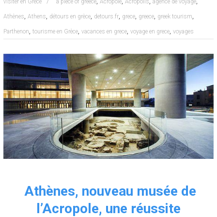
,
,
,
,
visiter en Grèce
a piece of greece
Acropole
Acropolis
agence de voyage
,
,
,
,
,
,
,
Athènes
Athens
détours en grèce
detours.fr
grece
greece
greek tourism
,
,
,
,
Parthenon
tourisme en Grèce
vacances en grece
voyage en grece
voyages
Athènes, nouveau musée de
l’Acropole, une réussite