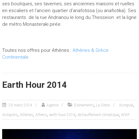
ses boutiques, ses tavernes, ses anciennes maisons et ruelles
en escaliers et l’ancien quartier d’anafotissa (ou anafiotika). Ses
restaurants de la rue Andrianou le long du Thesseion et la ligne
de métro Monasteraki pirée.
Toutes nos offres pour Athènes :
Athènes & Grèce
Continentale
.
Earth Hour 2014
,
,
29 mars 2014
Agence
Evènements
La Grèce
Acropole
,
,
,
,
,
Acropolis
Athènes
Athens
earth hour 2014
réchauffement climatique
WWF